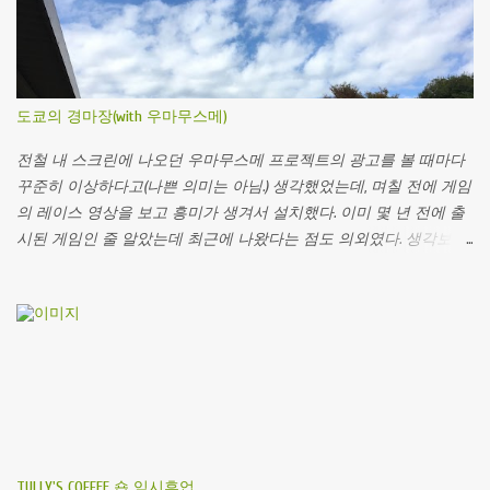
해보니 스프가 없긴 했다. 뜨거운 물을 부으면 면에서 국물이 우러나
온다. 물 조절에 실패한 건지 뭔지 모르겠는데 무척 짰다. 짠 걸 좋아
하면 맛있게? 먹을 수 있지 않을까 싶은데 주변에 물어보질 못해서
잘 모르겠다. 면이 꼬들꼬들 한 것 같아서 좋았다. 계란은... 필요하면
도쿄의 경마장(with 우마무스메)
따로 넣어도 되지 않을까?... 계란 블럭으로 계란의 존재감을 느끼기
엔 좀 힘들지 싶다. 끓여먹는 라면이 아님에도 불구하고 계란이랑 함
전철 내 스크린에 나오던 우마무스메 프로젝트의 광고를 볼 때마다
께 먹는게 유명한 것 같아서. 키요라타마고(きよら卵)의 CM이다. 광고
꾸준히 이상하다고(나쁜 의미는 아님.) 생각했었는데, 며칠 전에 게임
자체도 무척 귀엽지만 갑자기 타 제품이 끼어드는데 그게 치킨라멘
의 레이스 영상을 보고 흥미가 생겨서 설치했다. 이미 몇 년 전에 출
이다. 이 정도로 계란을 넣어먹는게 당연한 모양이다. 광고가 귀여우
시된 게임인 줄 알았는데 최근에 나왔다는 점도 의외였다. 생각보다
니까 꼭 한 번 보면... 도움 되는 건 없지만 기분이 좋다.
그래픽도 훌륭하고 무엇보다도 레이스의 연출이 대단했다. 특히 해
설과 중계의 목소리가 나오는 것이 박진감을 더해주지 않나 싶다. 아
무튼 우마무스메를 시작했으니 몇 년 전에 다녀온 후추시의 도쿄 경
마장 생각도 나서, 몇 자 적어보기로 했다. 애니메이션 우마무스메 1
화에 나오는 그 경마장 맞다. 2018년 가을에 딱 한 번 다녀왔는데, 가
을이 되면 하늘이 맑을 때가 많아서 천고마비라는 사자성어가 꾸준
히 생각난다. 마침 한창 가을 덴노쇼의 광고가 전철에 걸려있길래, 별
생각 없이 도쿄경마장 에 한 번 갔었다. 나는 운 좋게 일행의 차량으
로 움직였기 때문에 전철로 가면 어떻게 가야하는지는 잘 모르겠지
TULLY'S COFFEE 숍 임시휴업