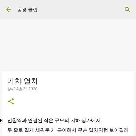
기본 콘텐츠로 건너뛰기
동경 클립
가챠 열차
날짜:
4월 21, 2020
BTS in Tokyo
전철역과 연결된 작은 규모의 지하 상가에서.
두 줄로 길게 세워둔 게 특이해서 무슨 열차처럼 보이길래
홈