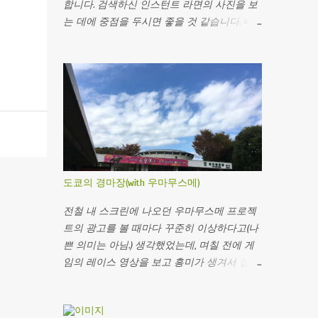
합니다. 검색하신 인스턴트 라면의 사진을 보
는 데에 중점을 두시면 좋을 것 같습니다. ■닛
신 치킨라멘(チキンラーメン) 일본 인스턴트
라면은 그다지 입에 맞지 않아 자주 먹지 않지
만 추천을 받아서 한 번 먹어봤다. 치킨라멘이
라는 이름대로 닭국물 맛이 나나? 했는데 그
렇지는 않은 것 같다. 닭육수 베이스의 간장라
면이라고 한다. 의의는 세계 최초의 인스턴트
라면이라는 점에 있는 모양이다. 대부분의 컵
라면이 그렇듯 뜨거운 물(410ml)로 3분이다. 뜯
으면 이렇게 생겼다. 처음에는 면색을 보고 깜
도쿄의 경마장(with 우마무스메)
짝 놀랐는데 다시 생각해보니 스프가 없긴 했
다. 뜨거운 물을 부으면 면에서 국물이 우러나
전철 내 스크린에 나오던 우마무스메 프로젝
온다. 물 조절에 실패한 건지 뭔지 모르겠는데
트의 광고를 볼 때마다 꾸준히 이상하다고(나
무척 짰다. 짠 걸 좋아하면 맛있게? 먹을 수 있
쁜 의미는 아님.) 생각했었는데, 며칠 전에 게
지 않을까 싶은데 주변에 물어보질 못해서 잘
임의 레이스 영상을 보고 흥미가 생겨서 설치
모르겠다. 면이 꼬들꼬들 한 것 같아서 좋았다.
했다. 이미 몇 년 전에 출시된 게임인 줄 알았
계란은... 필요하면 따로 넣어도 되지 않을까?...
는데 최근에 나왔다는 점도 의외였다. 생각보
계란 블럭으로 계란의 존재감을 느끼기엔 좀
다 그래픽도 훌륭하고 무엇보다도 레이스의