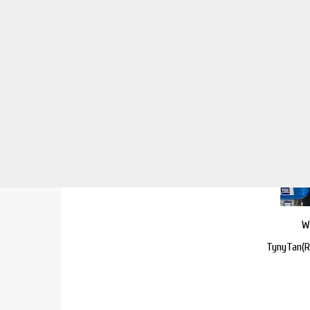
BTS in Tokyo
홈
W
TynyTan(RM